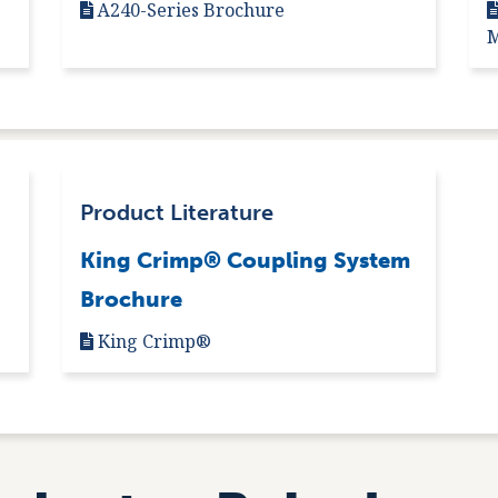
A240-Series Brochure
M
Product Literature
King Crimp® Coupling System
Brochure
King Crimp®