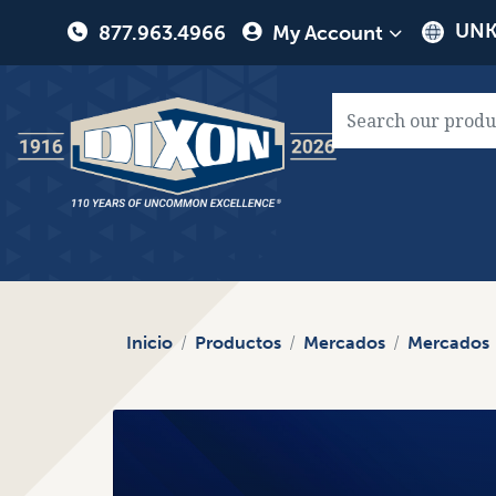
User
UNK
877.963.4966
My Account
account
menu
Main
naviga
Inicio
Productos
Mercados
Mercados