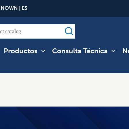
Pasar
NOWN | ES
al
contenido
principal
Productos
Consulta Técnica
No
tion