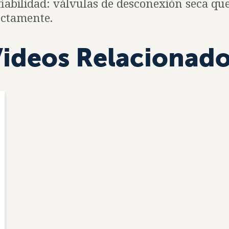
iabilidad: válvulas de desconexión seca qu
ectamente.
ideos Relacionad