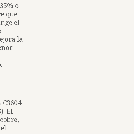
,35% o
ce que
inge el
s
ejora la
menor
.
n C3604
). El
cobre,
 el