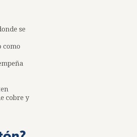
 donde se
o como
esempeña
ten
de cobre y
atón?