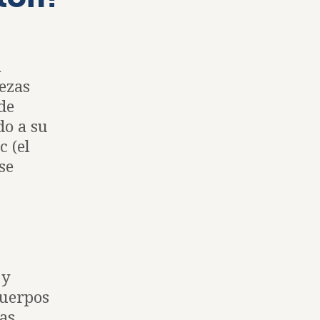
a
iezas
de
do a su
c (el
se
 y
cuerpos
zas