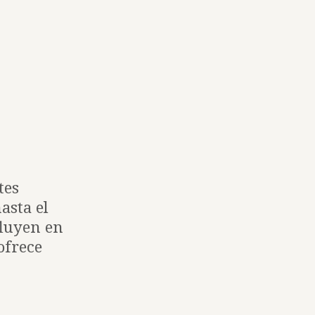
tes
asta el
fluyen en
 ofrece