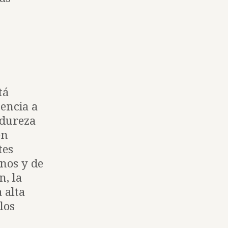
tá
encia a
 dureza
en
tes
nos y de
n, la
 alta
los
.