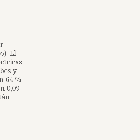
or
). El
ctricas
ubos y
un 64 %
n 0,09
stán