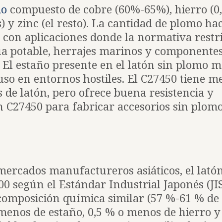
mo
compuesto de cobre (60%-65%), hierro (0
 y zinc (el resto). La cantidad de plomo ha
 con aplicaciones donde la normativa restr
ua potable, herrajes marinos y componente
 El estaño presente en el latón sin plomo m
cluso en entornos hostiles. El C27450 tiene 
 de latón, pero ofrece buena resistencia y
ón C27450 para fabricar accesorios sin plomo
mercados manufactureros asiáticos, el lató
00 según el Estándar Industrial Japonés (JIS
composición química similar (57 %-61 % de 
menos de estaño, 0,5 % o menos de hierro y