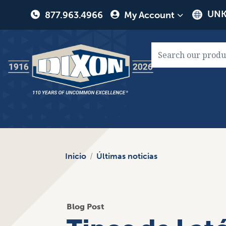
User
UNK
877.963.4966
My Account
account
menu
Main
naviga
Inicio
Últimas noticias
Blog Post