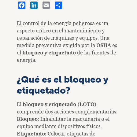
Facebook
LinkedIn
Email
Share
El control de la energía peligrosa es un
aspecto crítico en el mantenimiento y
reparación de máquinas y equipos. Una
User
8
medida preventiva exigida por la
OSHA
es
el
bloqueo y etiquetado
de las fuentes de
account
My A
energía.
menu
UNKN
¿Qué es el bloqueo y
etiquetado?
El
bloqueo y etiquetado (LOTO)
comprende dos acciones complementarias:
Bloqueo:
Inhabilitar la maquinaria o el
equipo mediante dispositivos físicos.
Etiquetado:
Colocar etiquetas de